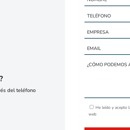
?
vés del teléfono
He leído y acepto 
web